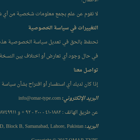
الأطفال:
لا نقوم عن علم بجمع معلومات شخصية من أي شخص دون سن ١٣ عامًا دون مواف
التغييرات في سياسة الخصوصية
نحتفظ بالحق في تعديل سياسة الخصوصية هذه ف
في حال وجود أي تعارض أو اختلاف بين النسخة الإ
تواصل معنا
إذا كان لديك أي استفسار أو اقتراح بشأن سياسة
البريد الإلكتروني:
info@omar-type.com
عن طريق الهاتف : ٤١٠١٨٨٢ - ٣٠٠ - ٩٢ + و ٨٧٤٩٩١١ - ٣٠١ - ٩٢ +
البريد:
Alqalam, 13 D, Block B, Samanabad, Lahore, Pakistan