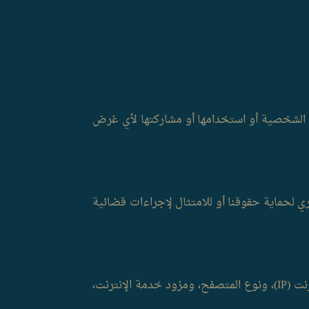
 الشخصية أو استخدامها أو مشاركتها لأي غرض
ي لحماية حقوقنا أو للامتثال لإجراءات قضائية
مثل معظم مواقع الويب، نقوم بجمع بعض المعلومات تلقائيًا وتخزينها في ملفات السجل، مثل عنوان بروتوكول الإنترنت (IP)، ونوع المتصفح، ومزود خدمة الإنترنت،