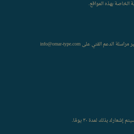
 الخاصة بهذه المواقع.
إذا طرأ أي تغيير على معلوماتك الشخصية أو رغبت في إلغاء الخدمة، يمكنك تحديث أو حذف أو تعطيل معلوماتك عبر مراسلة الدعم الفني على info@omar-type.com
رك بذلك لمدة ٣٠ يومًا.